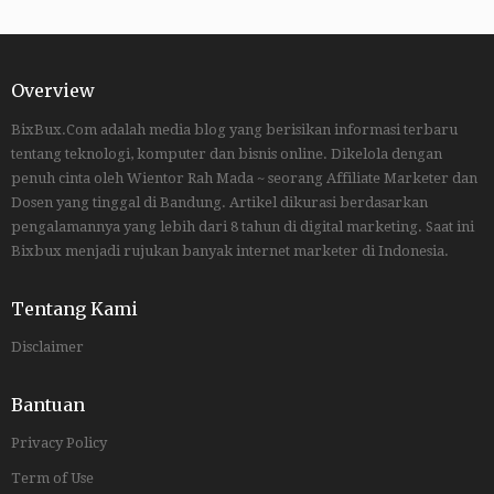
Overview
BixBux.Com adalah media blog yang berisikan informasi terbaru
tentang teknologi, komputer dan bisnis online. Dikelola dengan
penuh cinta oleh Wientor Rah Mada ~ seorang Affiliate Marketer dan
Dosen yang tinggal di Bandung. Artikel dikurasi berdasarkan
pengalamannya yang lebih dari 8 tahun di digital marketing. Saat ini
Bixbux menjadi rujukan banyak internet marketer di Indonesia.
Tentang Kami
Disclaimer
Bantuan
Privacy Policy
Term of Use