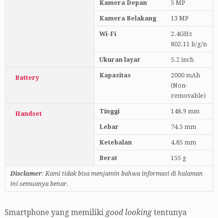
Kamera Depan
5 MP
Kamera Belakang
13 MP
Wi-Fi
2.4GHz
802.11 b/g/n
Ukuran layar
5.2 inch
Kapasitas
2000 mAh
Battery
(Non-
removable)
Tinggi
148.9 mm
Handset
Lebar
74.5 mm
Ketebalan
4.85 mm
Berat
155 g
Disclamer
: Kami tidak bisa menjamin bahwa informasi di halaman
ini semuanya benar.
Smartphone yang memiliki
good looking
tentunya