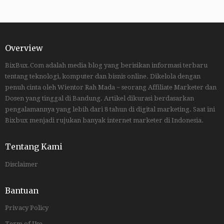
Overview
BixBux.Com adalah media blog yang berisikan informasi terbaru
tentang teknologi, komputer dan bisnis online. Dikelola dengan
penuh cinta oleh Wientor Rah Mada ~ seorang Affiliate Marketer dan
Dosen yang tinggal di Bandung. Artikel dikurasi berdasarkan
pengalamannya yang lebih dari 8 tahun di digital marketing. Saat ini
Bixbux menjadi rujukan banyak internet marketer di Indonesia.
Tentang Kami
Disclaimer
Bantuan
Privacy Policy
Term of Use