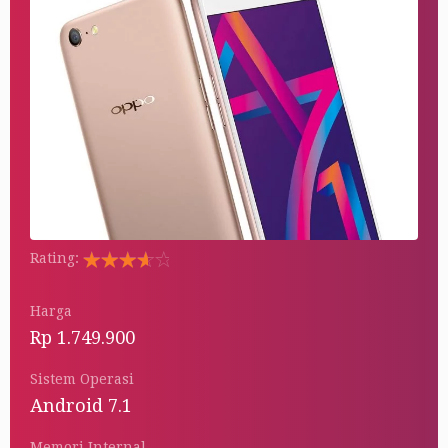
Rating:
Rated
5.00
Harga
out of 5
Rp 1.749.900
Sistem Operasi
Android 7.1
Memori Internal