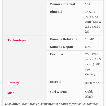
Memori Internal
16 GB
Dimensi
148.1 x
73.8 x 7.6
mm (5.83 x
2.91 x 0.30
in)
Kamera Belakang
13 MP
Technology
Kamera Depan
5 MP
Resolusi
20 x 1280
pixels, 16:9
ratio (~282
ppi
density)
Baterai
Battery
3000 mAh
Seri warna
Gold,
Misc
Black
Disclamer
: Kami tidak bisa menjamin bahwa informasi di halaman