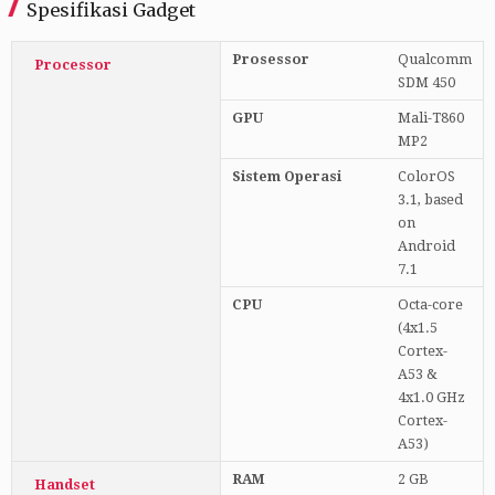
Spesifikasi Gadget
Prosessor
Qualcomm
Processor
SDM 450
GPU
Mali-T860
MP2
Sistem Operasi
ColorOS
3.1, based
on
Android
7.1
CPU
Octa-core
(4x1.5
Cortex-
A53 &
4x1.0 GHz
Cortex-
A53)
RAM
2 GB
Handset