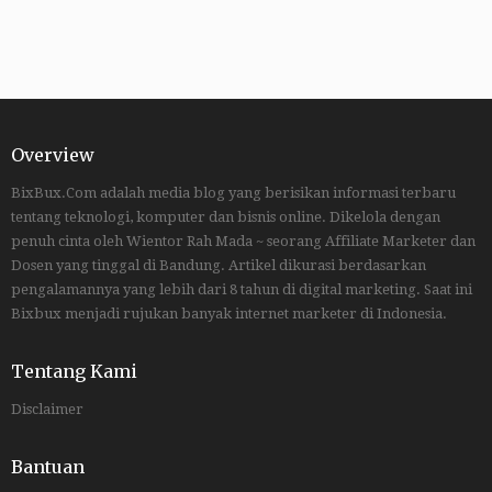
Overview
BixBux.Com adalah media blog yang berisikan informasi terbaru
tentang teknologi, komputer dan bisnis online. Dikelola dengan
penuh cinta oleh Wientor Rah Mada ~ seorang Affiliate Marketer dan
Dosen yang tinggal di Bandung. Artikel dikurasi berdasarkan
pengalamannya yang lebih dari 8 tahun di digital marketing. Saat ini
Bixbux menjadi rujukan banyak internet marketer di Indonesia.
Tentang Kami
Disclaimer
Bantuan