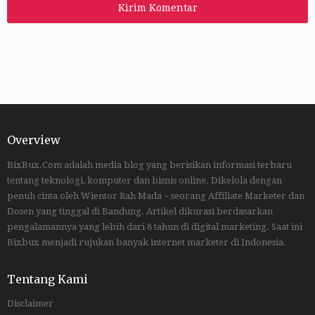
Overview
BixBux.Com adalah media blog yang berisikan informasi terbaru
tentang teknologi, komputer dan bisnis online. Dikelola dengan
penuh cinta oleh Wientor Rah Mada ~ seorang Affiliate Marketer dan
Dosen yang tinggal di Bandung. Artikel dikurasi berdasarkan
pengalamannya yang lebih dari 8 tahun di digital marketing. Saat ini
Bixbux menjadi rujukan banyak internet marketer di Indonesia.
Tentang Kami
Disclaimer