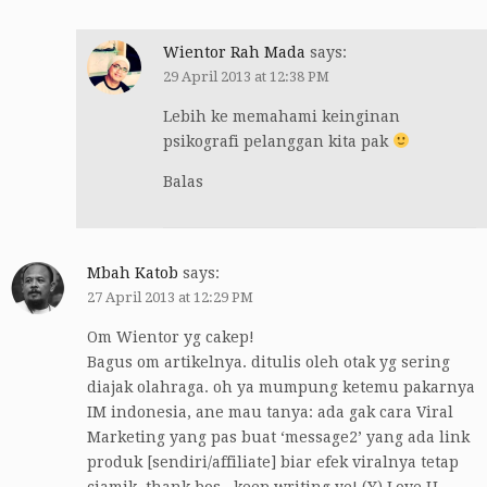
Wientor Rah Mada
says:
29 April 2013 at 12:38 PM
Lebih ke memahami keinginan
psikografi pelanggan kita pak
Balas
Mbah Katob
says:
27 April 2013 at 12:29 PM
Om Wientor yg cakep!
Bagus om artikelnya. ditulis oleh otak yg sering
diajak olahraga. oh ya mumpung ketemu pakarnya
IM indonesia, ane mau tanya: ada gak cara Viral
Marketing yang pas buat ‘message2’ yang ada link
produk [sendiri/affiliate] biar efek viralnya tetap
ciamik. thank bos.. keep writing ye! (Y) Love U