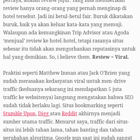
percaya, adalah review jujur. Yang bisa memberikan
review hanya orang-orang yang pernah menginap di
hotel tersebut. Jadi ini betul-betul fair. Buruk dikatakan
buruk, baik ya akan keluar kata-kata yang memuji.
Walaupun ada kemungkinan Trip Advisor atau Agoda
‘menjual’ review ke hotel-hotel, tetapi rasanya situs
sebesar itu tidak akan mengorbankan reputasinya untuk
hal yang demikian. So, i believe them.
Review = Viral.
Praktisi seperti Matthew Inman atau Jack O’Brien yang
sudah merasakan kedasyatan viral untuk men-drive
traffic (keduanya sekarang ini mendapatkan 5 juta
traffic ke websitenya) langsung mengatakan bahwa SEO
sudah tidak berlaku lagi. Situs bookmarking seperti
Stumble Upon
,
Digg
atau
Reddit
akhirnya menjadi
sumber utama traffic. Menurut saya, traffic dari situs-
situs ini lebih tahan lama, tahan banting dan tahan
perubahan algoritma. Google pun saat ini sudah sangat