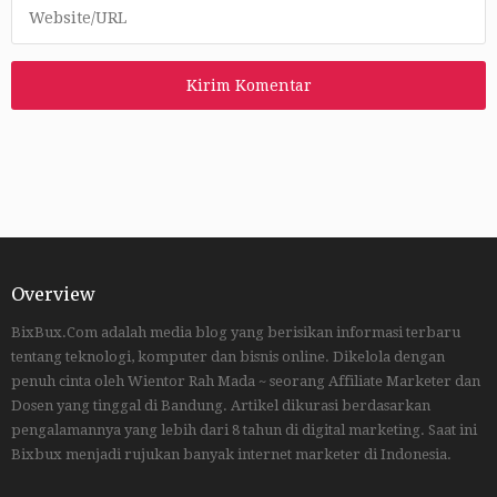
Overview
BixBux.Com adalah media blog yang berisikan informasi terbaru
tentang teknologi, komputer dan bisnis online. Dikelola dengan
penuh cinta oleh Wientor Rah Mada ~ seorang Affiliate Marketer dan
Dosen yang tinggal di Bandung. Artikel dikurasi berdasarkan
pengalamannya yang lebih dari 8 tahun di digital marketing. Saat ini
Bixbux menjadi rujukan banyak internet marketer di Indonesia.