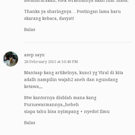
membicarakan, efek terkenalnya akan luar biasa.
Thanks ya sharingnya… Postingan lama baru
skarang kebaca, dasyat!
Balas
asep
says:
28 February 2015 at 10:46 PM
Mantaap kang artikelnya, kunci yg Viral di kita
adalh nampilin wajah2 aneh dan ngundang
ketawa,,,
Btw kantornya disblah mana kang
Purnawarmannya,,heheh
siapa tahu bisa nyimpang + nyedot Ilmu
Balas