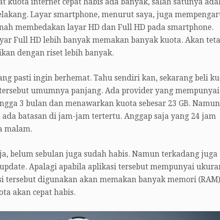
 kuota internet cepat habis ada banyak, salah satunya ada
r belakang. Layar smartphone, menurut saya, juga mempengar
rnah membedakan layar HD dan Full HD pada smartphone.
ar Full HD lebih banyak memakan banyak kuota. Akan teta
ikan dengan riset lebih banyak.
rang pasti ingin berhemat. Tahu sendiri kan, sekarang beli k
a tersebut umumnya panjang. Ada provider yang mempunyai
hingga 3 bulan dan menawarkan kuota sebesar 23 GB. Namun
pi ada batasan di jam-jam tertertu. Anggap saja yang 24 jam
ta malam.
 saja, belum sebulan juga sudah habis. Namun terkadang juga
i update. Apalagi apabila aplikasi tersebut mempunyai ukura
kasi tersebut digunakan akan memakan banyak memori (RAM
ta akan cepat habis.