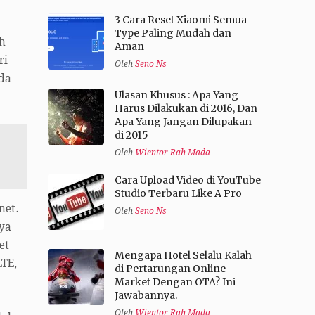
3 Cara Reset Xiaomi Semua
Type Paling Mudah dan
h
Aman
ri
Oleh
Seno Ns
da
Ulasan Khusus : Apa Yang
Harus Dilakukan di 2016, Dan
Apa Yang Jangan Dilupakan
di 2015
Oleh
Wientor Rah Mada
Cara Upload Video di YouTube
Studio Terbaru Like A Pro
net.
Oleh
Seno Ns
ya
et
Mengapa Hotel Selalu Kalah
LTE,
di Pertarungan Online
Market Dengan OTA? Ini
Jawabannya.
Oleh
Wientor Rah Mada