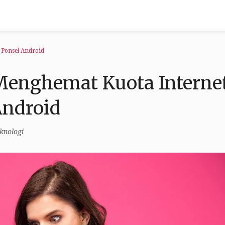
Ponsel Android
enghemat Kuota Interne
Android
knologi