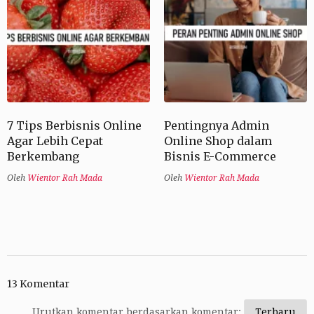
7 Tips Berbisnis Online
Pentingnya Admin
Agar Lebih Cepat
Online Shop dalam
Berkembang
Bisnis E-Commerce
Oleh
Wientor Rah Mada
Oleh
Wientor Rah Mada
13 Komentar
Urutkan komentar berdasarkan komentar: