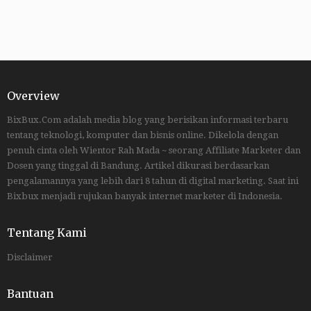
Overview
BixBux.Com adalah media blog yang berisikan informasi terbaru
tentang teknologi, komputer dan bisnis online. Dikelola dengan
penuh cinta oleh Wientor Rah Mada ~ seorang Affiliate Marketer dan
Dosen yang tinggal di Bandung. Artikel dikurasi berdasarkan
pengalamannya yang lebih dari 8 tahun di digital marketing. Saat ini
Bixbux menjadi rujukan banyak internet marketer di Indonesia.
Tentang Kami
Disclaimer
Bantuan