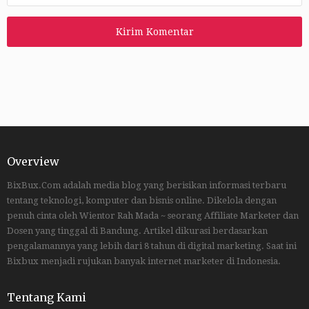
Overview
BixBux.Com adalah media blog yang berisikan informasi terbaru
tentang teknologi, komputer dan bisnis online. Dikelola dengan
penuh cinta oleh Wientor Rah Mada ~ seorang Affiliate Marketer dan
Dosen yang tinggal di Bandung. Artikel dikurasi berdasarkan
pengalamannya yang lebih dari 8 tahun di digital marketing. Saat ini
Bixbux menjadi rujukan banyak internet marketer di Indonesia.
Tentang Kami