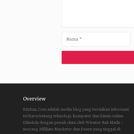
Overview
BixBux.Com adalah media blog yang berisikan informasi
terbaru tentang teknologi, komputer dan bisnis online.
Dikelola dengan penuh cinta oleh Wientor Rah Mada ~
seorang Affiliate Marketer dan Dosen yang tinggal di