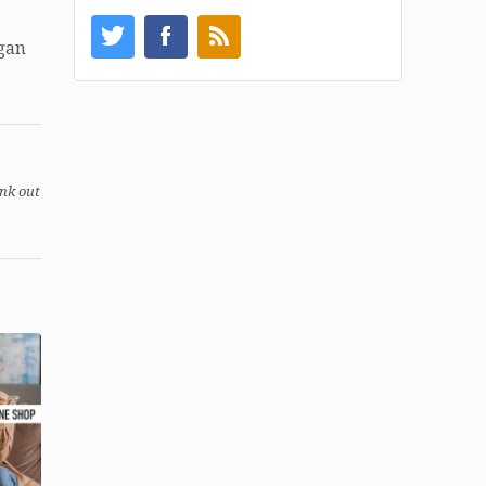
gan
ink out