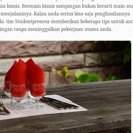
ia bisnis. Bermain bisnis sampingan bukan berarti main-m
menjalaninya. Kalau anda serius bisa saja penghasilannya
da. tim Studentpreneur memberikan beberapa tips untuk an
pingan tanpa meninggalkan pekerjaan utama anda.