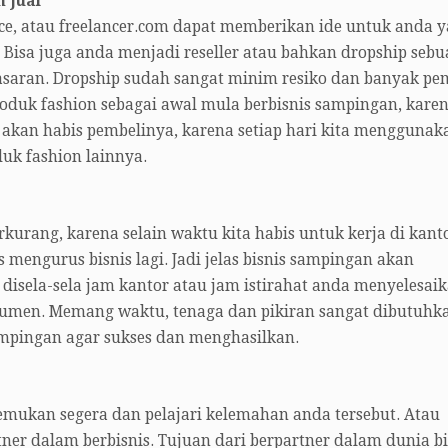
n jual
lance, atau freelancer.com dapat memberikan ide untuk anda 
 Bisa juga anda menjadi reseller atau bahkan dropship sebu
asaran. Dropship sudah sangat minim resiko dan banyak pe
duk fashion sebagai awal mula berbisnis sampingan, kare
 akan habis pembelinya, karena setiap hari kita menggunak
duk fashion lainnya.
rkurang, karena selain waktu kita habis untuk kerja di kanto
mengurus bisnis lagi. Jadi jelas bisnis sampingan akan
disela-sela jam kantor atau jam istirahat anda menyelesai
sumen. Memang waktu, tenaga dan pikiran sangat dibutuhk
mpingan agar sukses dan menghasilkan.
ukan segera dan pelajari kelemahan anda tersebut. Atau
er dalam berbisnis. Tujuan dari berpartner dalam dunia bi