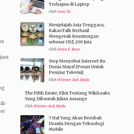
Terhapus di Laptop
Oleh
Seno Ns
Menjelajah Asia Tenggara,
KakaoTalk Berhasil
Mengeruk Keuntungan
es
sebesar US$ 200 Juta
Oleh
Dewa F. Reza
jasa
Stop Menyebut Internet Itu
Dunia Maya! [Pesan Untuk
Penyiar Televisi]
Oleh
Wientor Rah Mada
ng
The Fifth Estate, Film Tentang WikiLeaks
l
Yang Dibantah Julian Assange
ik-
Oleh
Wientor Rah Mada
ter
7 Hal Yang Akan Berubah
Drastis Dengan Teknologi
Mobile