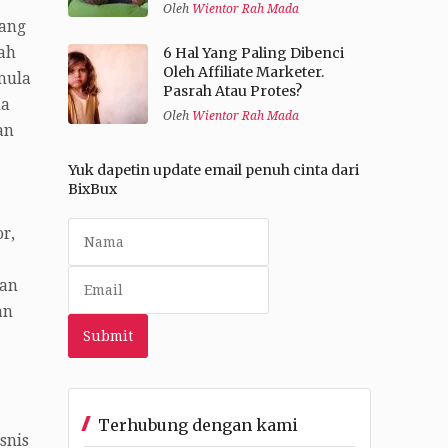
Oleh
Wientor Rah Mada
yang
ah
6 Hal Yang Paling Dibenci
Oleh Affiliate Marketer.
mula
Pasrah Atau Protes?
na
Oleh
Wientor Rah Mada
an
Yuk dapetin update email penuh cinta dari
BixBux
r,
kan
an
Terhubung dengan kami
snis