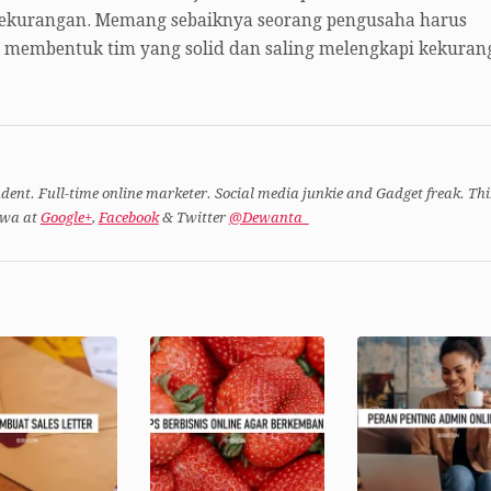
kekurangan. Memang sebaiknya seorang pengusaha harus
k membentuk tim yang solid dan saling melengkapi kekuran
dent. Full-time online marketer. Social media junkie and Gadget freak. Th
ewa at
Google+
,
Facebook
& Twitter
@Dewanta_