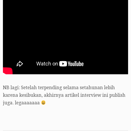
NB lagi: Setelah terpending selama setahunan lebih
karena kesibukan, akhirnya artikel interview ini publish
juga. legaaaaaaa