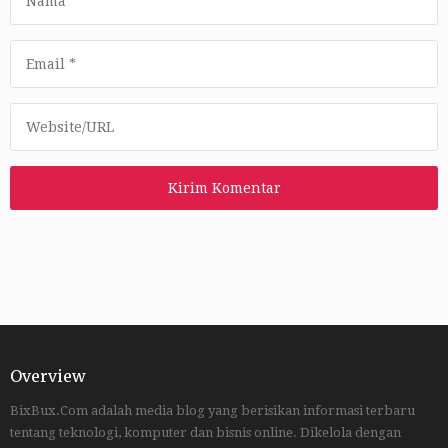
Overview
BixBux.Com adalah media blog yang berisikan informasi terbaru
tentang teknologi, komputer dan bisnis online. Dikelola dengan