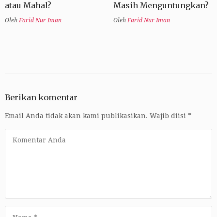
atau Mahal?
Masih Menguntungkan?
Oleh
Farid Nur Iman
Oleh
Farid Nur Iman
Berikan komentar
Email Anda tidak akan kami publikasikan.
Wajib diisi
*