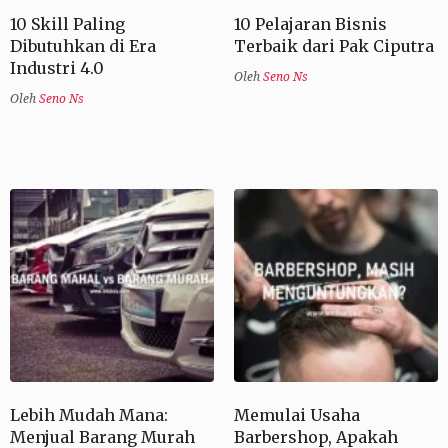
10 Skill Paling
10 Pelajaran Bisnis
Dibutuhkan di Era
Terbaik dari Pak Ciputra
Industri 4.0
Oleh
Seno Ns
Oleh
Seno Ns
Lebih Mudah Mana:
Memulai Usaha
Menjual Barang Murah
Barbershop, Apakah