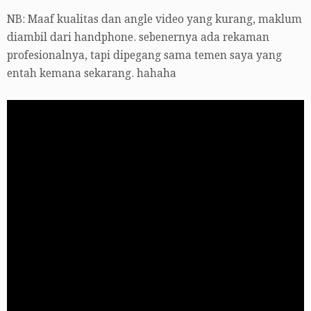
NB: Maaf kualitas dan angle video yang kurang, maklum
diambil dari handphone. sebenernya ada rekaman
profesionalnya, tapi dipegang sama temen saya yang
entah kemana sekarang. hahaha