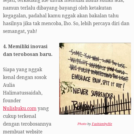
sejati, terkadang ide untuk memulai bisnis sudah ada,
namun terlalu dibayang-bayangi oleh ketakutan
kegagalan, padahal kamu nggak akan bakalan tahu
hasilnya jika tak mencoba, lho. So, lebih percaya diri dan
semangat, yah!
4. Memiliki inovasi
dan terobosan baru.
Siapa yang nggak
kenal dengan sosok
Aulia
Halimatussaidah,
founder
Nulisbuku.com
yang
cukup terkenal
dengan terobosannya
Photo
by
FashionbyHe
membuat website