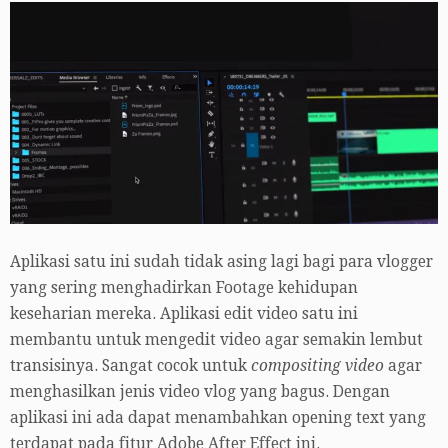
Aplikasi satu ini sudah tidak asing lagi bagi para vlogger
yang sering menghadirkan Footage kehidupan
keseharian mereka. Aplikasi edit video satu ini
membantu untuk mengedit video agar semakin lembut
transisinya. Sangat cocok untuk
compositing video
agar
menghasilkan jenis video vlog yang bagus. Dengan
aplikasi ini ada dapat menambahkan opening text yang
terdapat pada fitur Adobe After Effect ini.