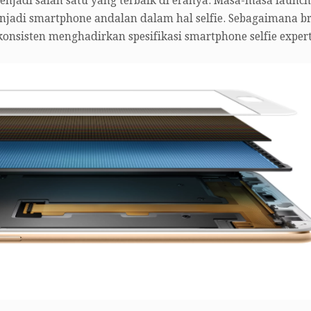
menjadi salah satu yang terbaik di eranya. Masa-masa launc
enjadi smartphone andalan dalam hal selfie. Sebagaimana b
onsisten menghadirkan spesifikasi smartphone selfie expert