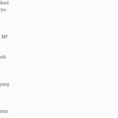
ikasi
rya-
6 MP
sih
 yang
atur