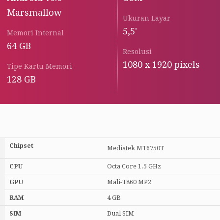
Marsmallow
Ukuran Layar
5,5'
Memori Internal
64 GB
Resolusi
1080 x 1920 pixels
Tipe Kartu Memori
128 GB
Chipset
Mediatek MT6750T
CPU
Octa Core 1.5 GHz
GPU
Mali-T860 MP2
RAM
4 GB
SIM
Dual SIM