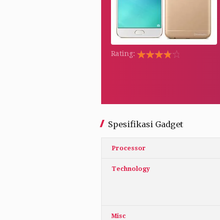
Rating:
Rated
5.00
out
of 5
Spesifikasi Gadget
Processor
Technology
Misc