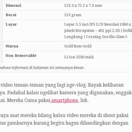
Dimensi
153.3 x 75.2 x 7.3 mm
Berat
153 gram
Layar
Layar 5.5 inci IPS LCD Resolusi 1080 x
pixels Kerapatan ~ 401 ppi 2.5D ( Sedik
Lengkung ) Corning Gorilla Glass 5
Warna
Gold Rose Gold
Non-Removable
Li-Ion 3200 mAh
 bahwa informasi di halaman ini semuanya benar.
t video teman-teman yang lagi nge-vlog. Kayak kelihatan
onya. Padahal kalau ngelihat kamera yang digunakan, enggak
kai. Mereka Cuma pakai
smartphone
, loh.
aya saat mereka bilang kalau video mereka di shoot pakai
itas gambarnya kurang begitu bagus dibandingkan dengan