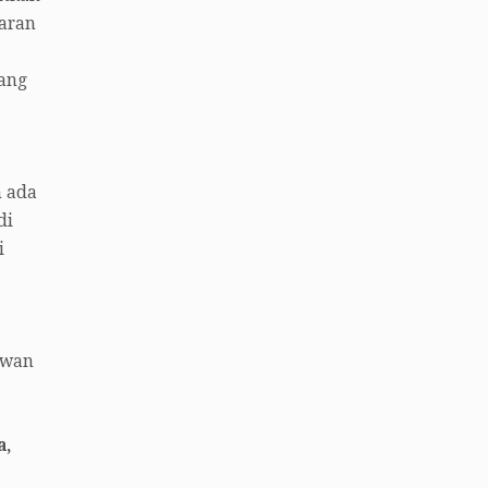
yaran
yang
n ada
di
i
awan
a,