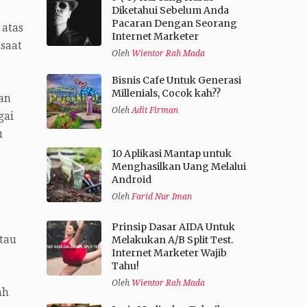
Diketahui Sebelum Anda
Pacaran Dengan Seorang
 atas
Internet Marketer
 saat
Oleh
Wientor Rah Mada
Bisnis Cafe Untuk Generasi
Millenials, Cocok kah??
an
Oleh
Adit Firman
gai
u
10 Aplikasi Mantap untuk
Menghasilkan Uang Melalui
Android
Oleh
Farid Nur Iman
Prinsip Dasar AIDA Untuk
atau
Melakukan A/B Split Test.
Internet Marketer Wajib
Tahu!
Oleh
Wientor Rah Mada
ah