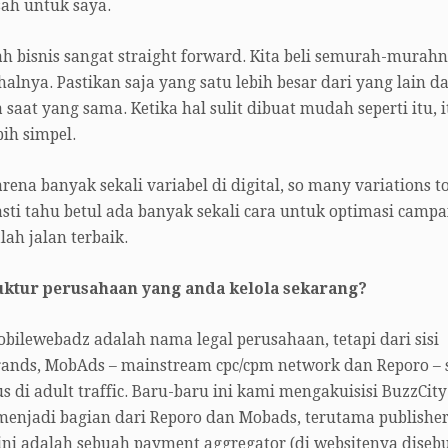
sah untuk saya.
h bisnis sangat straight forward. Kita beli semurah-murahn
nya. Pastikan saja yang satu lebih besar dari yang lain d
aat yang sama. Ketika hal sulit dibuat mudah seperti itu, i
ih simpel.
arena banyak sekali variabel di digital, so many variations t
pasti tahu betul ada banyak sekali cara untuk optimasi campa
ah jalan terbaik.
uktur perusahaan yang anda kelola sekarang?
obilewebadz adalah nama legal perusahaan, tetapi dari sisi
ands, MobAds – mainstream cpc/cpm network dan Reporo –
s di adult traffic. Baru-baru ini kami mengakuisisi BuzzCity
menjadi bagian dari Reporo dan Mobads, terutama publishe
ni adalah sebuah payment aggregator (di websitenya diseb