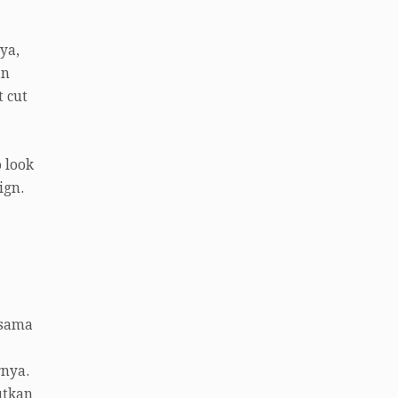
ya,
an
t cut
o look
ign.
 sama
rnya.
utkan