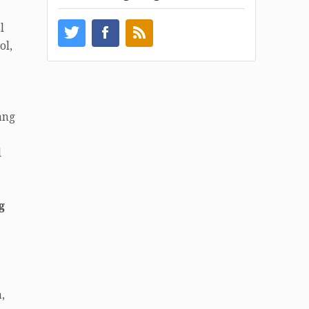
l
ol,
ang
l
g
,