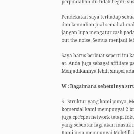
perpindahan itu tidak begitu su
Pendekatan saya terhadap sebua
dan kemudian jual semahal-mahal
jangan lupa mengatur cash pada s
out the noise. Semua menjadi leb
Saya harus berbuat seperti itu k
at. Anda juga sebagai affiliate 
Menjadikannya lebih simpel adal
W : Bagaimana sebetulnya str
S : Struktur yang kami punya, M
komersial kami mempunyai 2 br
juga cpc/cpm network tetapi foku
yang sebentar lagi akan masuk 
Kami juga mempunyai MobBill, i