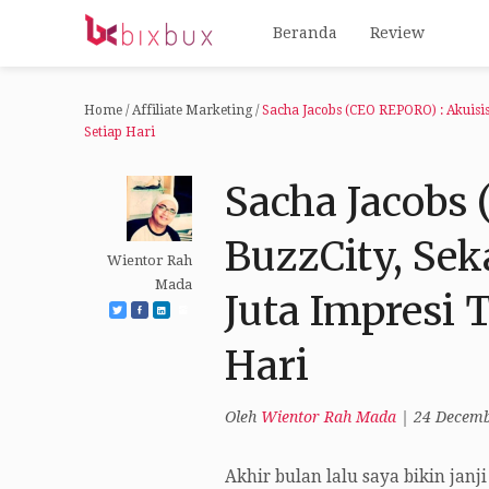
Beranda
Review
Home
/
Affiliate Marketing
/
Sacha Jacobs (CEO REPORO) : Akuisi
Setiap Hari
Sacha Jacobs 
BuzzCity, Se
Wientor Rah
Mada
Juta Impresi T
Hari
Oleh
Wientor Rah Mada
|
24 Decemb
Akhir bulan lalu saya bikin janj