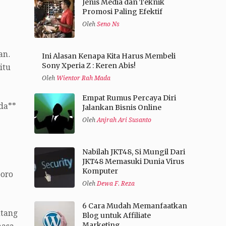
Jenis Media dan Teknik
Promosi Paling Efektif
Oleh
Seno Ns
an.
Ini Alasan Kenapa Kita Harus Membeli
Sony Xperia Z : Keren Abis!
itu
Oleh
Wientor Rah Mada
Empat Rumus Percaya Diri
uda**
Jalankan Bisnis Online
Oleh
Anjrah Ari Susanto
Nabilah JKT48, Si Mungil Dari
JKT48 Memasuki Dunia Virus
Komputer
poro
Oleh
Dewa F. Reza
6 Cara Mudah Memanfaatkan
ntang
Blog untuk Affiliate
Marketing