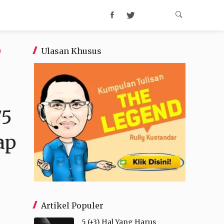
Ulasan Khusus
a
75
ap
Artikel Populer
5 (+3) Hal Yang Harus