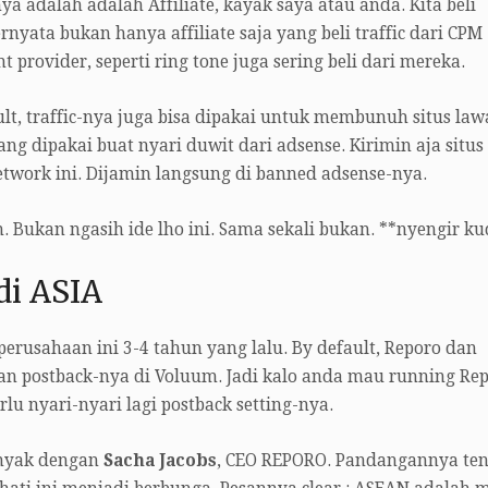
a adalah adalah Affiliate, kayak saya atau anda. Kita beli
ternyata bukan hanya affiliate saja yang beli traffic dari CPM
 provider, seperti ring tone juga sering beli dari mereka.
ult, traffic-nya juga bisa dipakai untuk membunuh situs law
ng dipakai buat nyari duwit dari adsense. Kirimin aja situs 
etwork ini. Dijamin langsung di banned adsense-nya.
. Bukan ngasih ide lho ini. Sama sekali bukan. **nyengir k
di ASIA
 perusahaan ini 3-4 tahun yang lalu. By default, Reporo dan
gan postback-nya di Voluum. Jadi kalo anda mau running Re
lu nyari-nyari lagi postback setting-nya.
anyak dengan
Sacha Jacobs
, CEO REPORO. Pandangannya te