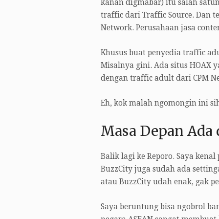
kanan digmabar) itu salah satuny
traffic dari Traffic Source. Dan 
Network. Perusahaan jasa content
Khusus buat penyedia traffic ad
Misalnya gini. Ada situs HOAX ya
dengan traffic adult dari CPM N
Eh, kok malah ngomongin ini sih
Masa Depan Ada 
Balik lagi ke Reporo. Saya kenal
BuzzCity juga sudah ada settin
atau BuzzCity udah enak, gak per
Saya beruntung bisa ngobrol b