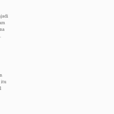
njadi
lam
ana
.
an
 itu
l