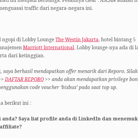
ti ini menjadi berbunga. Pesannya clear : ASEAN adalah 
enguasai traffic dari negara-negara ini.
 ngopi di Lobby Lounge
The Westin Jakarta
, hotel bintang 5
manajemen
Marriott International
. Lobby lounge-nya ada di l
arta dari ketinggian.
saya berhasil mendapatkan offer menarik dari Reporo. Sila
 >>
DAFTAR REPORO
>> a
nda akan mendapatkan privilege bon
enggunakan code voucher ‘bixbux’ pada saat top up.
 berikut ini :
iri anda? Saya liat profile anda di LinkedIn dan menemu
ffiliate?