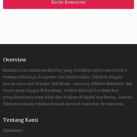
Overview
BixBux.Com adalah media blog yang berisikan informasi terbaru
tentang teknologi, komputer dan bisnis online. Dikelola dengan
penuh cinta oleh Wientor Rah Mada ~ seorang Affiliate Marketer dan
Dosen yang tinggal di Bandung. Artikel dikurasi berdasarkan
pengalamannya yang lebih dari 8 tahun di digital marketing. Saat ini
Bixbux menjadi rujukan banyak internet marketer di Indonesia.
Tentang Kami
Disclaimer