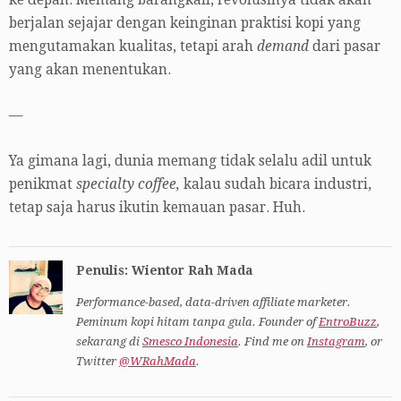
ke depan. Memang barangkali, revolusinya tidak akan
berjalan sejajar dengan keinginan praktisi kopi yang
mengutamakan kualitas, tetapi arah
demand
dari pasar
yang akan menentukan.
—
Ya gimana lagi, dunia memang tidak selalu adil untuk
penikmat
specialty coffee,
kalau sudah bicara industri,
tetap saja harus ikutin kemauan pasar. Huh.
Penulis: Wientor Rah Mada
Performance-based, data-driven affiliate marketer.
Peminum kopi hitam tanpa gula. Founder of
EntroBuzz
,
sekarang di
Smesco Indonesia
. Find me on
Instagram
, or
Twitter
@WRahMada
.