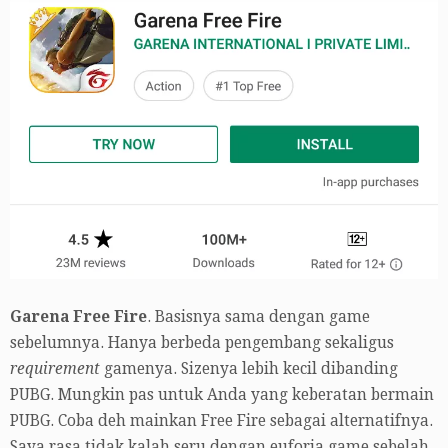
Garena Free Fire
. Basisnya sama dengan game
sebelumnya. Hanya berbeda pengembang sekaligus
requirement
gamenya. Sizenya lebih kecil dibanding
PUBG. Mungkin pas untuk Anda yang keberatan bermain
PUBG. Coba deh mainkan Free Fire sebagai alternatifnya.
Saya rasa tidak kalah seru dengan euforia game sebelah.