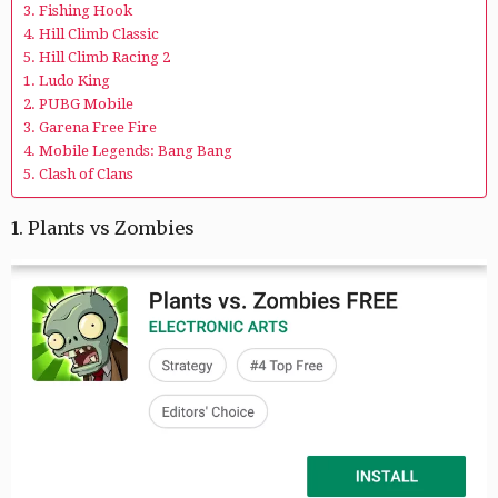
3. Fishing Hook
4. Hill Climb Classic
5. Hill Climb Racing 2
1. Ludo King
2. PUBG Mobile
3. Garena Free Fire
4. Mobile Legends: Bang Bang
5. Clash of Clans
1. Plants vs Zombies