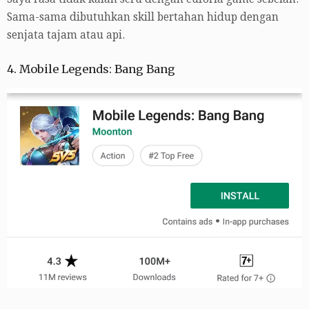
Sama-sama dibutuhkan skill bertahan hidup dengan
senjata tajam atau api.
4. Mobile Legends: Bang Bang