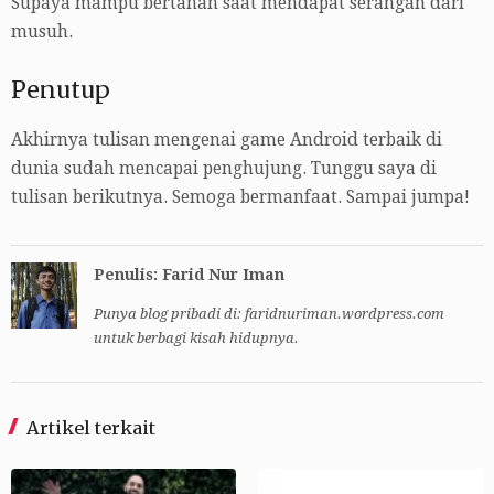
Supaya mampu bertahan saat mendapat serangan dari
musuh.
Penutup
Akhirnya tulisan mengenai game Android terbaik di
dunia sudah mencapai penghujung. Tunggu saya di
tulisan berikutnya. Semoga bermanfaat. Sampai jumpa!
Penulis: Farid Nur Iman
Punya blog pribadi di: faridnuriman.wordpress.com
untuk berbagi kisah hidupnya.
Artikel terkait