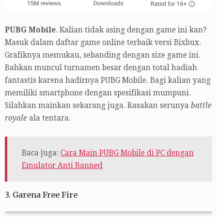
PUBG Mobile
. Kalian tidak asing dengan game ini kan?
Masuk dalam daftar game online terbaik versi Bixbux.
Grafiknya memukau, sebanding dengan size game ini.
Bahkan muncul turnamen besar dengan total hadiah
fantastis karena hadirnya PUBG Mobile. Bagi kalian yang
memiliki smartphone dengan spesifikasi mumpuni.
Silahkan mainkan sekarang juga. Rasakan serunya
battle
royale
ala tentara.
Baca juga:
Cara Main PUBG Mobile di PC dengan
Emulator Anti Banned
3. Garena Free Fire