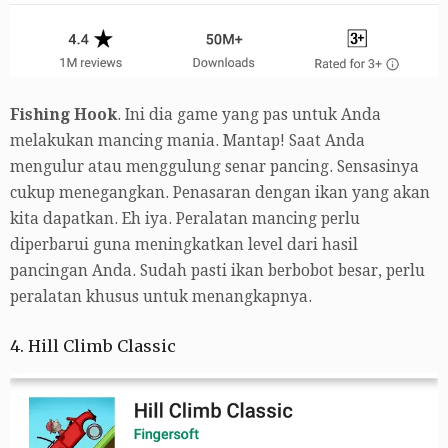
Fishing Hook
. Ini dia game yang pas untuk Anda
melakukan mancing mania. Mantap! Saat Anda
mengulur atau menggulung senar pancing. Sensasinya
cukup menegangkan. Penasaran dengan ikan yang akan
kita dapatkan. Eh iya. Peralatan mancing perlu
diperbarui guna meningkatkan level dari hasil
pancingan Anda. Sudah pasti ikan berbobot besar, perlu
peralatan khusus untuk menangkapnya.
4. Hill Climb Classic