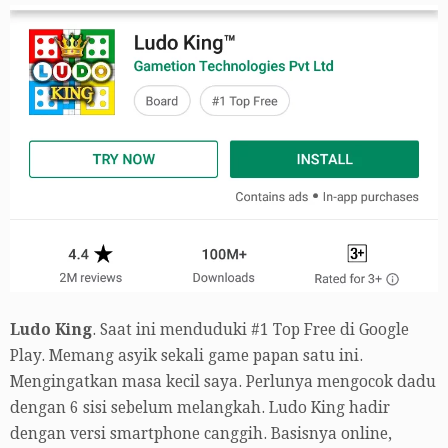
Ludo King
. Saat ini menduduki #1 Top Free di Google
Play. Memang asyik sekali game papan satu ini.
Mengingatkan masa kecil saya. Perlunya mengocok dadu
dengan 6 sisi sebelum melangkah. Ludo King hadir
dengan versi smartphone canggih. Basisnya online,