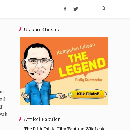
Ulasan Khusus
mu
tul
HP
awah
Artikel Populer
The Fifth Estate, Film Tentang WikiLeaks