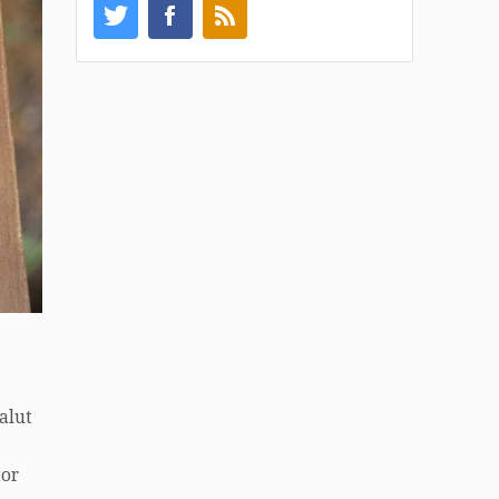
alut
tor