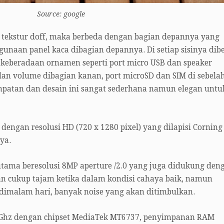
Source: google
i tekstur doff, maka berbeda dengan bagian depannya yang
unaan panel kaca dibagian depannya. Di setiap sisinya dibe
keberadaan ornamen seperti port micro USB dan speaker
an volume dibagian kanan, port microSD dan SIM di sebelah 
nenpatan dan desain ini sangat sederhana namun elegan untu
dengan resolusi HD (720 x 1280 pixel) yang dilapisi Corning
ya.
ama beresolusi 8MP aperture /2.0 yang juga didukung den
an cukup tajam ketika dalam kondisi cahaya baik, namun
 dimalam hari, banyak noise yang akan ditimbulkan.
.4 Ghz dengan chipset MediaTek MT6737, penyimpanan RAM