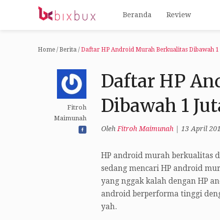
Beranda
Review
Home
/
Berita
/
Daftar HP Android Murah Berkualitas Dibawah 1 
Daftar HP An
Dibawah 1 Jut
Fitroh
Maimunah
Oleh
Fitroh Maimunah
|
13 April 20
HP android murah berkualitas di
sedang mencari HP android mura
yang nggak kalah dengan HP an
android berperforma tinggi den
yah.