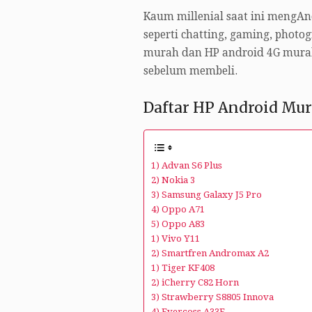
Kaum millenial saat ini mengA
seperti chatting, gaming, photo
murah dan HP android 4G murah 
sebelum membeli.
Daftar HP Android Mur
1) Advan S6 Plus
2) Nokia 3
3) Samsung Galaxy J5 Pro
4) Oppo A71
5) Oppo A83
1) Vivo Y11
2) Smartfren Andromax A2
1) Tiger KF408
2) iCherry C82 Horn
3) Strawberry S8805 Innova
4) Evercoss A33E