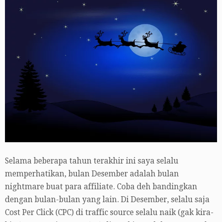
Selama beberapa tahun terakhir ini saya selalu
memperhatikan, bulan Desember adalah bulan
nightmare buat para affiliate. Coba deh bandingkan
dengan bulan-bulan yang lain. Di Desember, selalu saja
Cost Per Click (CPC) di traffic source selalu naik (gak kira-