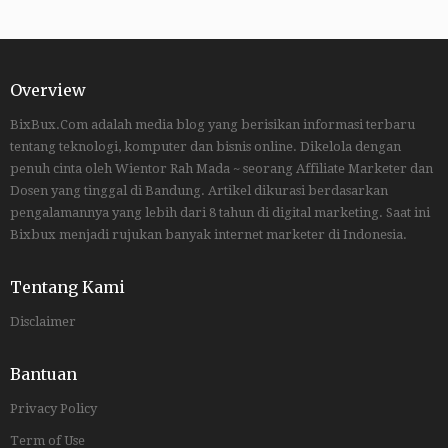
Overview
BixBux.Com adalah media blog yang berisikan informasi terbaru
tentang teknologi, komputer dan bisnis online. Dikelola dengan
penuh cinta oleh Wientor Rah Mada ~ seorang Affiliate Marketer dan
Dosen yang tinggal di Bandung. Artikel dikurasi berdasarkan
pengalamannya yang lebih dari 8 tahun di digital marketing. Saat ini
Bixbux menjadi rujukan banyak internet marketer di Indonesia.
Tentang Kami
Disclaimer
Bantuan
Privacy Policy
Term of Use