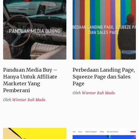
Panduan Media Buy –
Perbedaan Landing Page,
Hanya Untuk Affiliate
Squeeze Page dan Sales
Marketer Yang
Page
Pemberani
Oleh
Wientor Rah Mada
Oleh
Wientor Rah Mada