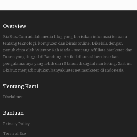
Overview
BixBux.Com adalah media blog yang berisikan informasi terbaru
tentang teknologi, komputer dan bisnis online. Dikelola dengan
penuh cinta oleh Wientor Rah Mada ~ seorang Affiliate Marketer dan
Dosen yang tinggal di Bandung. Artikel dikurasi berdasarkan
pengalamannya yang lebih dari 8 tahun di digital marketing. Saat ini
Bixbux menjadi rujukan banyak internet marketer di Indonesia.
Tentang Kami
Disclaimer
Bantuan
Privacy Policy
Term of Use