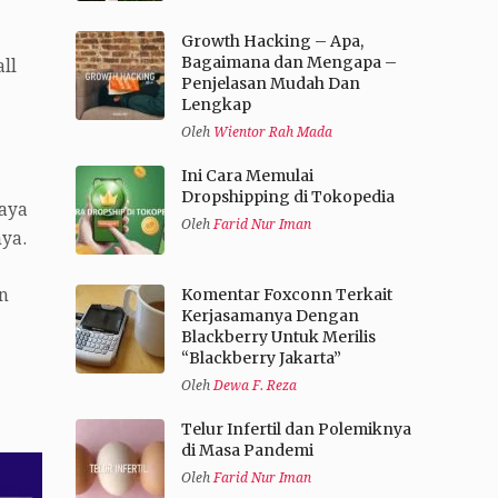
Growth Hacking – Apa,
Bagaimana dan Mengapa –
ll
Penjelasan Mudah Dan
Lengkap
Oleh
Wientor Rah Mada
Ini Cara Memulai
Dropshipping di Tokopedia
saya
Oleh
Farid Nur Iman
ya.
Komentar Foxconn Terkait
n
Kerjasamanya Dengan
Blackberry Untuk Merilis
“Blackberry Jakarta”
Oleh
Dewa F. Reza
Telur Infertil dan Polemiknya
di Masa Pandemi
Oleh
Farid Nur Iman