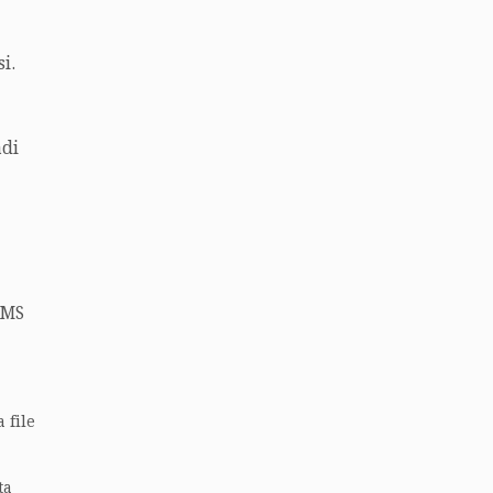
i.
adi
KMS
 file
ta