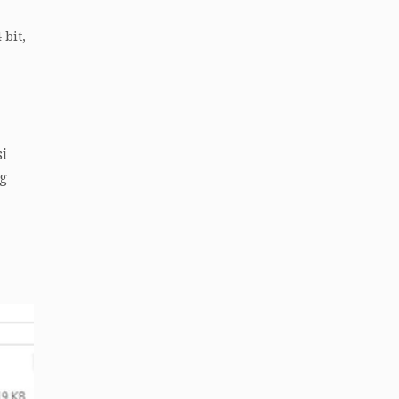
 bit,
si
g