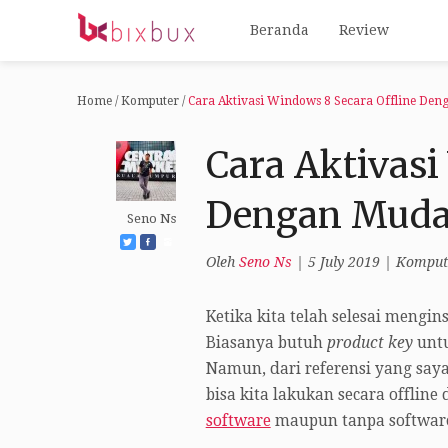
Beranda
Review
Home
/
Komputer
/
Cara Aktivasi Windows 8 Secara Offline De
Cara Aktivasi
Dengan Mud
Seno Ns
Oleh
Seno Ns
|
5 July 2019
|
Komput
Ketika kita telah selesai mengi
Biasanya butuh
product key
untu
Namun, dari referensi yang say
bisa kita lakukan secara offli
software
maupun tanpa software