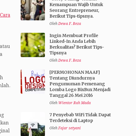
Kemampuan Wajib Untuk
Seorang Entrepreneur,
Cara
Berikut Tips-tipsnya.
Oleh
Dewa F. Reza
Ingin Membuat Profile
Linked-In Anda Lebih
 atau
Berkualitas? Berikut Tips-
Tipsnya
a
Oleh
Dewa F. Reza
[PERMOHONAN MAAF]
ih
Tentang Diundurnya
Pengumuman Pemenang
hlah.
Lomba Logo BixBux Menjadi
Tanggal 26 Mei 2016
Oleh
Wientor Rah Mada
7 Penyebab WiFi Tidak Dapat
ng
Terdeteksi di Laptop
akan
Oleh
Fajar setyani
ginal